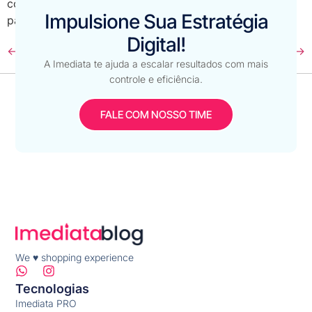
conciliação bancária que se aprova em lote os
Impulsione Sua Estratégia
pagamentos dos pedidos fechados […]
Digital!
←
anterior
Próximo
→
A Imediata te ajuda a escalar resultados com mais
controle e eficiência.
FALE COM NOSSO TIME
We ♥ shopping experience
Tecnologias
Imediata PRO