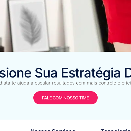
sione Sua Estratégia Di
 com Live Shopping Live Shopping é o futuro do comércio d
e assiste, interage e compra sem sair da live. Marcas que
iata te ajuda a escalar resultados com mais controle e efic
 de […]
FALE COM NOSSO TIME