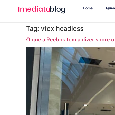
Home
Quem
Tag:
vtex headless
O que a Reebok tem a dizer sobre o