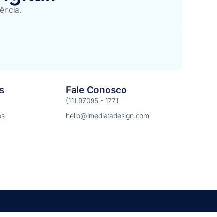
é só uma mudança visual.É uma mudança
iência.
s
Fale Conosco
(11) 97095 - 1771
es
hello@imediatadesign.com