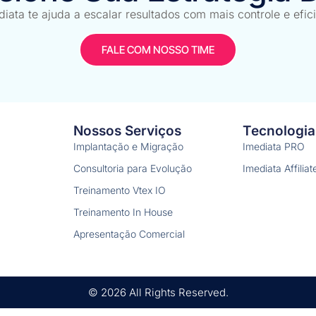
 resultado e destravar a evolução contínua do site. Não 
iata te ajuda a escalar resultados com mais controle e efic
ance de verdade Cada decisão do projeto foi […]
FALE COM NOSSO TIME
Nossos Serviços
Tecnologia
Implantação e Migração
Imediata PRO
Consultoria para Evolução
Imediata Affiliat
Treinamento Vtex IO
Treinamento In House
Apresentação Comercial
© 2026 All Rights Reserved.