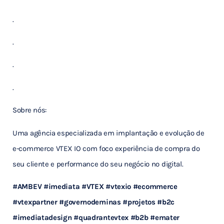
.
.
.
.
Sobre nós:
Uma agência especializada em implantação e evolução de
e-commerce VTEX IO com foco experiência de compra do
seu cliente e performance do seu negócio no digital.
#AMBEV
#imediata
#VTEX
#vtexio
#ecommerce
#vtexpartner
#governodeminas
#projetos
#b2c
#imediatadesign
#quadrantevtex
#b2b
#emater