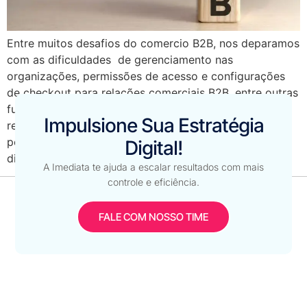
Entre muitos desafios do comercio B2B, nos deparamos
com as dificuldades de gerenciamento nas
organizações, permissões de acesso e configurações
de checkout para relações comerciais B2B, entre outras
funções que visam simplificar o fluxo de compra,
Impulsione Sua Estratégia
reduzir custos e fornecer uma experiência de compra
personalizada. Por isso hoje, queremos explorar os
Digital!
diferenciais oferecidos pelo B2B […]
A Imediata te ajuda a escalar resultados com mais
controle e eficiência.
FALE COM NOSSO TIME