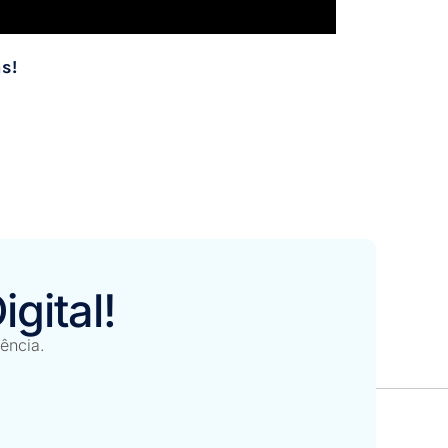
s!
gital!
iência.