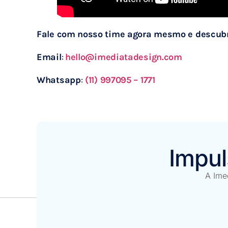
Fale com nosso time agora mesmo e descubr
Email
:
hello@imediatadesign.com
Whatsapp
:
(11) 997095 – 1771
Impul
A Imed